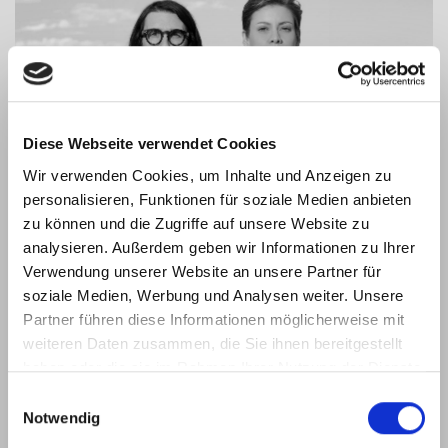
Diese Webseite verwendet Cookies
Wir verwenden Cookies, um Inhalte und Anzeigen zu
personalisieren, Funktionen für soziale Medien anbieten
zu können und die Zugriffe auf unsere Website zu
analysieren. Außerdem geben wir Informationen zu Ihrer
Verwendung unserer Website an unsere Partner für
Ramón Arnau (1984, Denia) und Mariola Reyna (1985,
soziale Medien, Werbung und Analysen weiter. Unsere
Valencia) lernten sich 2003 beim Studium der Architektur
Partner führen diese Informationen möglicherweise mit
kennen. Ihre Leidenschaft für Möbeldesign brachte sie
weiteren Daten zusammen, die Sie ihnen bereitgestellt
dazu, gemeinsam das Studium des Industriedesigns
haben oder die sie im Rahmen Ihrer Nutzung der Dienste
fortzusetzen, während sie diesen Abschluss machten. "Wir
gesammelt haben.
Einwilligungsauswahl
entwerfen Produkte, die sich mit dem Benutzer und den
Notwendig
von ihm bewohnten Räumen verbinden. Wir gehen von