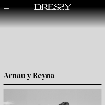
Skip
to
content
Arnau y Reyna