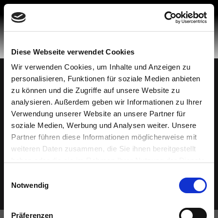
Skip
to
content
Diese Webseite verwendet Cookies
Wir verwenden Cookies, um Inhalte und Anzeigen zu
personalisieren, Funktionen für soziale Medien anbieten
Made in Spain
© 2026 Mobiliario Auxiliar de Diseño, S.L.
zu können und die Zugriffe auf unsere Website zu
Datenschutzbestimmungen
analysieren. Außerdem geben wir Informationen zu Ihrer
Politik der Cookies
Verwendung unserer Website an unsere Partner für
soziale Medien, Werbung und Analysen weiter. Unsere
Rechtlicher Hinweis
Partner führen diese Informationen möglicherweise mit
Hotline für Beschwerden
weiteren Daten zusammen, die Sie ihnen bereitgestellt
Ethischer Kodex
haben oder die sie im Rahmen Ihrer Nutzung der Dienste
gesammelt haben.
Einwilligungsauswahl
Notwendig
Präferenzen