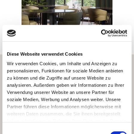
Diese Webseite verwendet Cookies
Wir verwenden Cookies, um Inhalte und Anzeigen zu
personalisieren, Funktionen für soziale Medien anbieten
zu können und die Zugriffe auf unsere Website zu
analysieren. Außerdem geben wir Informationen zu Ihrer
Verwendung unserer Website an unsere Partner für
Nubo ist die neue Sitzmöbelkollektion von Santiago
soziale Medien, Werbung und Analysen weiter. Unsere
Sevillano, das Ergebnis einer sorgfältigen handwerklichen
Partner führen diese Informationen möglicherweise mit
Arbeit, die immer wieder neue Ausdrucksformen findet.
weiteren Daten zusammen, die Sie ihnen bereitgestellt
Eines seiner wichtigsten formalen Merkmale ist das
haben oder die sie im Rahmen Ihrer Nutzung der Dienste
Zusammentreffen der Teile der Rückenlehne, die dem
gesammelt haben.
Einwilligungsauswahl
Stück Volumen verleihen, als wären es drei miteinander