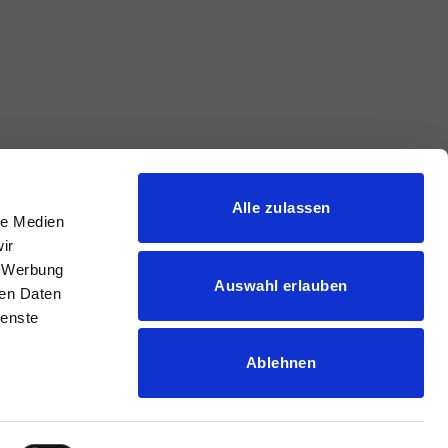
Alle zulassen
le Medien
ir
, Werbung
Auswahl erlauben
ren Daten
ienste
Ablehnen