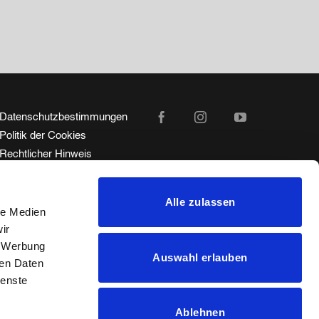
Datenschutzbestimmungen
Politik der Cookies
Rechtlicher Hinweis
Hotline für Beschwerden
Ethischer Kodex
Alle zulassen
le Medien
ir
, Werbung
Auswahl erlauben
ren Daten
ienste
Ablehnen