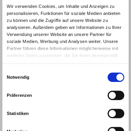
Vom 29. September bis zum 2. Oktober
Wir verwenden Cookies, um Inhalte und Anzeigen zu
personalisieren, Funktionen für soziale Medien anbieten
zu können und die Zugriffe auf unsere Website zu
analysieren. Außerdem geben wir Informationen zu Ihrer
Verwendung unserer Website an unsere Partner für
soziale Medien, Werbung und Analysen weiter. Unsere
Partner führen diese Informationen möglicherweise mit
weiteren Daten zusammen, die Sie ihnen bereitgestellt
haben oder die sie im Rahmen Ihrer Nutzung der Dienste
gesammelt haben.
Einwilligungsauswahl
Notwendig
Dressy wird im Habitat Valencia 2024 zu sehen sein.
Präferenzen
Im kommenden September haben wir einen wichtigen Termin.
Vom 30. September bis zum 3. Oktober
Statistiken