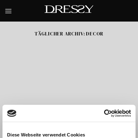
Skip
to
content
TÄGLICHER ARCHIV:
DECOR
Habitat Valencia 2025
Im kommenden September haben wir einen wichtigen Termin.
Diese Webseite verwendet Cookies