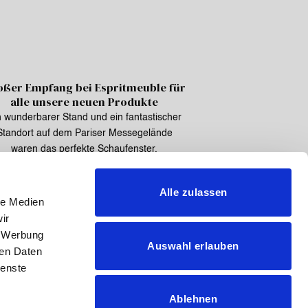
oßer Empfang bei Espritmeuble für
alle unsere neuen Produkte
n wunderbarer Stand und ein fantastischer
Standort auf dem Pariser Messegelände
waren das perfekte Schaufenster,
Alle zulassen
le Medien
ir
, Werbung
Auswahl erlauben
ren Daten
ienste
Datenschutzbestimmungen
Politik der Cookies
Ablehnen