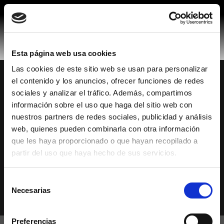
Skip
to
content
Esta página web usa cookies
Las cookies de este sitio web se usan para personalizar
el contenido y los anuncios, ofrecer funciones de redes
Made in Spain
© 2026 Mobiliario Auxiliar de Diseño, S.L.
sociales y analizar el tráfico. Además, compartimos
Política de privacidad
información sobre el uso que haga del sitio web con
Política de cookies
nuestros partners de redes sociales, publicidad y análisis
web, quienes pueden combinarla con otra información
Aviso legal
que les haya proporcionado o que hayan recopilado a
Canal de denuncias
partir del uso que haya hecho de sus servicios.
Código ético
Selección
Necesarias
de
consentimiento
Preferencias