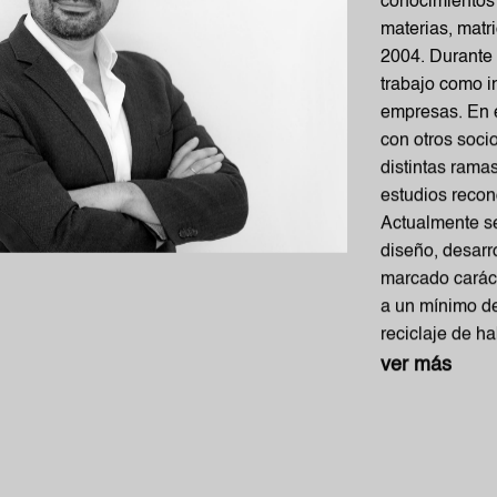
conocimientos 
materias, matr
2004. Durante
trabajo como i
empresas. En e
con otros soci
distintas rama
estudios reco
Actualmente se
diseño, desarr
marcado caráct
a un mínimo de
reciclaje de h
ver más