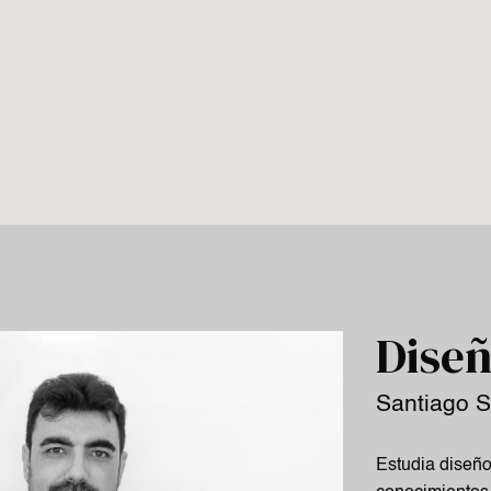
Dise
Santiago S
Estudia diseño