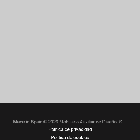
en todos los ámbitos de la misma. En 2008 fue
galardonado con el prestigioso Premio Internacional
Design Plus Award por la colección Tambo.
ver más
Made in Spain
© 2026 Mobiliario Auxiliar de Diseño, S.L.
Política de privacidad
Política de cookies