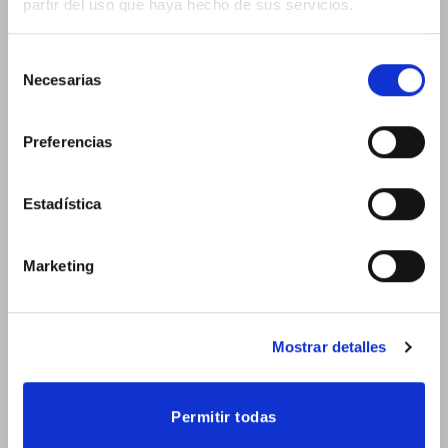
partir del uso que haya hecho de sus servicios.
Selección
Necesarias
de
consentimiento
Habitat trae lo mejor del diseño a Valencia
Preferencias
Hábitat pone fin a 4 días dónde el diseño en todas sus
variantes ha recorrido
Estadística
Marketing
Mostrar detalles
Permitir todas