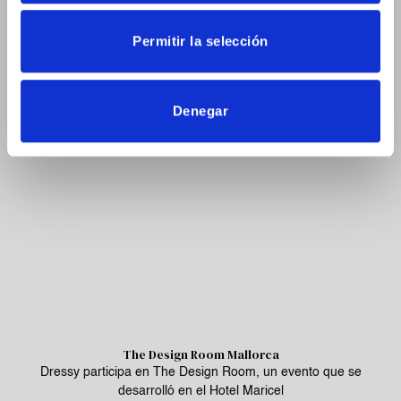
Dressy en el Salone Internazionale del Mobile 2022
Permitir la selección
La marca de mobiliario español ha presentado sus novedades
en la 60.ª edición de la
Denegar
The Design Room Mallorca
Dressy participa en The Design Room, un evento que se
desarrolló en el Hotel Maricel