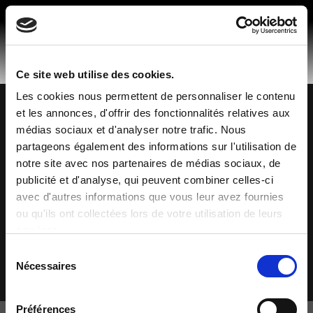
Skip
to
content
Ce site web utilise des cookies.
Les cookies nous permettent de personnaliser le contenu
et les annonces, d'offrir des fonctionnalités relatives aux
Made in Spain
© 2026 Mobiliario Auxiliar de Diseño, S.L.
médias sociaux et d'analyser notre trafic. Nous
Politique de confidentialité
partageons également des informations sur l'utilisation de
Politique de cookies
notre site avec nos partenaires de médias sociaux, de
publicité et d'analyse, qui peuvent combiner celles-ci
Avis légal
avec d'autres informations que vous leur avez fournies
Canal de plaintes
ou qu'ils ont collectées lors de votre utilisation de leurs
Code éthique
services.
Sélection
Nécessaires
du
consentement
Préférences