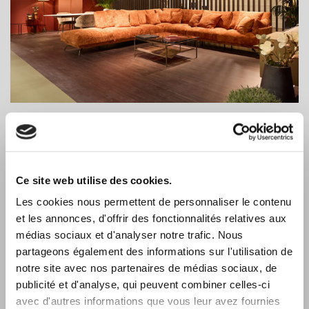
Merci beaucoup à tous pour avoir partager avec nous votre
temps et venir découvrir nos nouveautés pour 2024.
Ce site web utilise des cookies.
A bientôt pour la prochaine édition !
Les cookies nous permettent de personnaliser le contenu
et les annonces, d'offrir des fonctionnalités relatives aux
médias sociaux et d'analyser notre trafic. Nous
partageons également des informations sur l'utilisation de
notre site avec nos partenaires de médias sociaux, de
publicité et d'analyse, qui peuvent combiner celles-ci
avec d'autres informations que vous leur avez fournies