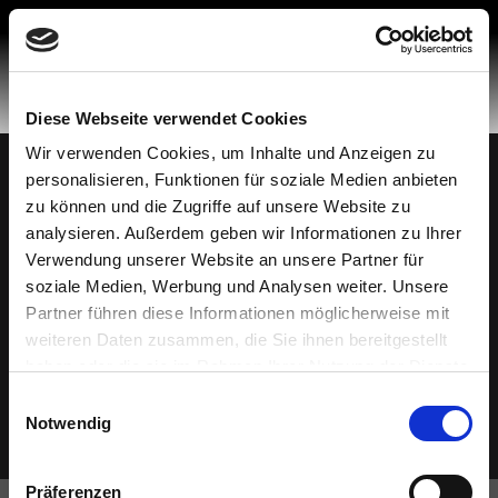
Skip
to
content
Diese Webseite verwendet Cookies
Wir verwenden Cookies, um Inhalte und Anzeigen zu
personalisieren, Funktionen für soziale Medien anbieten
Made in Spain
© 2026 Mobiliario Auxiliar de Diseño, S.L.
zu können und die Zugriffe auf unsere Website zu
Datenschutzbestimmungen
analysieren. Außerdem geben wir Informationen zu Ihrer
Politik der Cookies
Verwendung unserer Website an unsere Partner für
soziale Medien, Werbung und Analysen weiter. Unsere
Rechtlicher Hinweis
Partner führen diese Informationen möglicherweise mit
Hotline für Beschwerden
weiteren Daten zusammen, die Sie ihnen bereitgestellt
Ethischer Kodex
haben oder die sie im Rahmen Ihrer Nutzung der Dienste
gesammelt haben.
Einwilligungsauswahl
Notwendig
Präferenzen