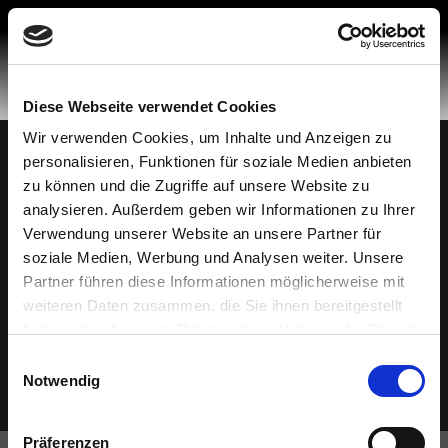
Skip
to
content
Diese Webseite verwendet Cookies
Wir verwenden Cookies, um Inhalte und Anzeigen zu
personalisieren, Funktionen für soziale Medien anbieten
Made in Spain
© 2026 Mobiliario Auxiliar de Diseño, S.L.
zu können und die Zugriffe auf unsere Website zu
Datenschutzbestimmungen
analysieren. Außerdem geben wir Informationen zu Ihrer
Politik der Cookies
Verwendung unserer Website an unsere Partner für
soziale Medien, Werbung und Analysen weiter. Unsere
Rechtlicher Hinweis
Partner führen diese Informationen möglicherweise mit
Hotline für Beschwerden
weiteren Daten zusammen, die Sie ihnen bereitgestellt
Ethischer Kodex
haben oder die sie im Rahmen Ihrer Nutzung der Dienste
gesammelt haben.
Einwilligungsauswahl
Notwendig
Präferenzen