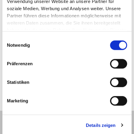
Verwendung unserer Website an unsere Partner für
soziale Medien, Werbung und Analysen weiter. Unsere
Partner führen diese Informationen möglicherweise mit
weiteren Daten zusammen, die Sie ihnen bereitgestellt
haben oder die sie im Rahmen Ihrer Nutzung der Dienste
gesammelt haben.
Einwilligungsauswahl
Notwendig
Präferenzen
Statistiken
Marketing
Details zeigen
Mit seinem avantgardistischen und attraktiven Design