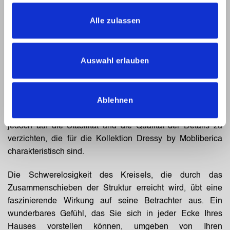
wurde der Tisch Merlot mit dem klaren Ziel geschaffen,
sich von der Masse abzuheben. Um sich von den
Alle zulassen
Klischees abzuheben. Darüber hinaus zu gehen. Es wurde
mit der Absicht geschaffen, auf den ersten Blick zu
bezaubern und die Sehnsucht nach einem
Auswahl erlauben
unvergesslichen Abend mit ihm zu entfachen.
Die stilisierte Form seiner 6×6 cm großen Beine begeistert
Ablehnen
alle, die ihn betrachten, mit einer Leichtigkeit, die für Tische
dieses Stils untypisch ist. Sie ist zierlich und schlank, ohne
jedoch auf die Stabilität und die Qualität der Details zu
verzichten, die für die Kollektion Dressy by Mobliberica
charakteristisch sind.
Die Schwerelosigkeit des Kreisels, die durch das
Zusammenschieben der Struktur erreicht wird, übt eine
faszinierende Wirkung auf seine Betrachter aus. Ein
wunderbares Gefühl, das Sie sich in jeder Ecke Ihres
Hauses vorstellen können, umgeben von Ihren