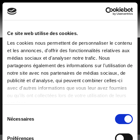
Skip
to
content
Ce site web utilise des cookies.
Les cookies nous permettent de personnaliser le contenu
et les annonces, d'offrir des fonctionnalités relatives aux
Made in Spain
© 2026 Mobiliario Auxiliar de Diseño, S.L.
médias sociaux et d'analyser notre trafic. Nous
Politique de confidentialité
partageons également des informations sur l'utilisation de
Politique de cookies
notre site avec nos partenaires de médias sociaux, de
publicité et d'analyse, qui peuvent combiner celles-ci
Avis légal
avec d'autres informations que vous leur avez fournies
Canal de plaintes
ou qu'ils ont collectées lors de votre utilisation de leurs
Code éthique
services.
Sélection
Nécessaires
du
consentement
Préférences