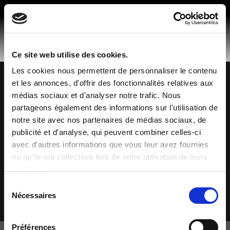
Skip
to
content
Ce site web utilise des cookies.
Les cookies nous permettent de personnaliser le contenu
et les annonces, d'offrir des fonctionnalités relatives aux
Made in Spain
© 2026 Mobiliario Auxiliar de Diseño, S.L.
médias sociaux et d'analyser notre trafic. Nous
Politique de confidentialité
partageons également des informations sur l'utilisation de
Politique de cookies
notre site avec nos partenaires de médias sociaux, de
publicité et d'analyse, qui peuvent combiner celles-ci
Avis légal
avec d'autres informations que vous leur avez fournies
Canal de plaintes
ou qu'ils ont collectées lors de votre utilisation de leurs
Code éthique
services.
Sélection
Nécessaires
du
consentement
Préférences