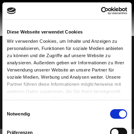
Skip
to
content
Diese Webseite verwendet Cookies
Wir verwenden Cookies, um Inhalte und Anzeigen zu
personalisieren, Funktionen für soziale Medien anbieten
Made in Spain
© 2026 Mobiliario Auxiliar de Diseño, S.L.
zu können und die Zugriffe auf unsere Website zu
Datenschutzbestimmungen
analysieren. Außerdem geben wir Informationen zu Ihrer
Politik der Cookies
Verwendung unserer Website an unsere Partner für
soziale Medien, Werbung und Analysen weiter. Unsere
Rechtlicher Hinweis
Partner führen diese Informationen möglicherweise mit
Hotline für Beschwerden
weiteren Daten zusammen, die Sie ihnen bereitgestellt
Ethischer Kodex
haben oder die sie im Rahmen Ihrer Nutzung der Dienste
gesammelt haben.
Einwilligungsauswahl
Notwendig
Präferenzen