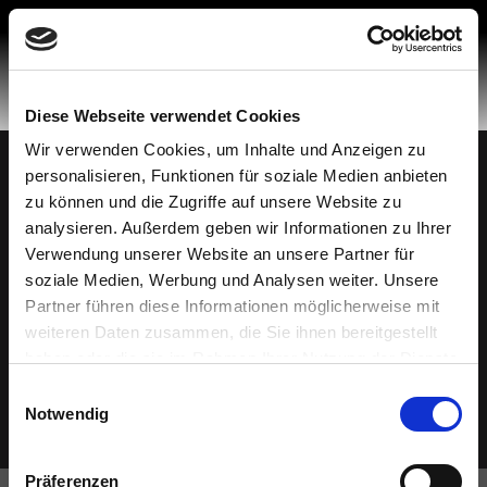
Skip
to
content
Diese Webseite verwendet Cookies
Wir verwenden Cookies, um Inhalte und Anzeigen zu
personalisieren, Funktionen für soziale Medien anbieten
Made in Spain
© 2026 Mobiliario Auxiliar de Diseño, S.L.
zu können und die Zugriffe auf unsere Website zu
Datenschutzbestimmungen
analysieren. Außerdem geben wir Informationen zu Ihrer
Politik der Cookies
Verwendung unserer Website an unsere Partner für
soziale Medien, Werbung und Analysen weiter. Unsere
Rechtlicher Hinweis
Partner führen diese Informationen möglicherweise mit
Hotline für Beschwerden
weiteren Daten zusammen, die Sie ihnen bereitgestellt
Ethischer Kodex
haben oder die sie im Rahmen Ihrer Nutzung der Dienste
gesammelt haben.
Einwilligungsauswahl
Notwendig
Präferenzen